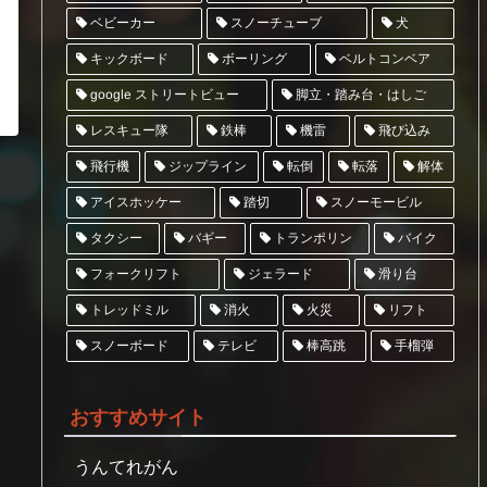
スノーチューブ
ベビーカー
犬
ベルトコンベア
キックボード
ボーリング
google ストリートビュー
脚立・踏み台・はしご
レスキュー隊
飛び込み
鉄棒
機雷
ジップライン
飛行機
転倒
転落
解体
アイスホッケー
スノーモービル
踏切
トランポリン
タクシー
バギー
バイク
フォークリフト
ジェラード
滑り台
トレッドミル
リフト
消火
火災
スノーボード
テレビ
棒高跳
手榴弾
おすすめサイト
うんてれがん