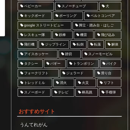
スノーチューブ
ベビーカー
犬
ベルトコンベア
キックボード
ボーリング
google ストリートビュー
脚立・踏み台・はしご
レスキュー隊
飛び込み
鉄棒
機雷
ジップライン
飛行機
転倒
転落
解体
アイスホッケー
スノーモービル
踏切
トランポリン
タクシー
バギー
バイク
フォークリフト
ジェラード
滑り台
トレッドミル
リフト
消火
火災
スノーボード
テレビ
棒高跳
手榴弾
おすすめサイト
うんてれがん