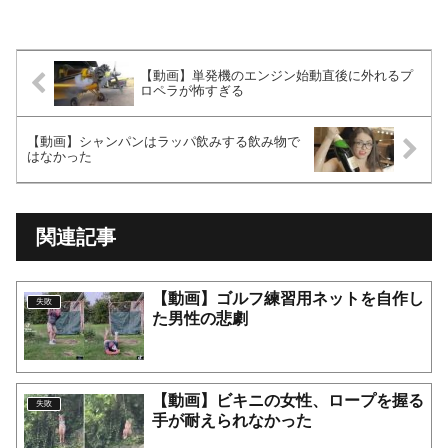
【動画】単発機のエンジン始動直後に外れるプ
ロペラが怖すぎる
【動画】シャンパンはラッパ飲みする飲み物で
はなかった
関連記事
【動画】ゴルフ練習用ネットを自作し
失敗
た男性の悲劇
【動画】ビキニの女性、ロープを握る
失敗
手が耐えられなかった