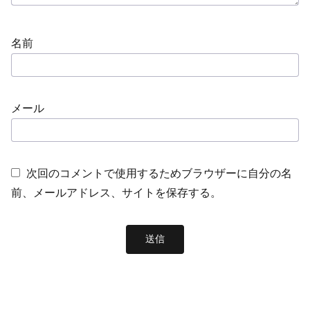
名前
メール
次回のコメントで使用するためブラウザーに自分の名
前、メールアドレス、サイトを保存する。