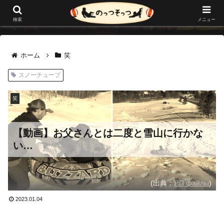
メニュー
検索
ホーム
笑
スノーチューブ
笑
【動画】お父さんとは二度と雪山に行かな
い…
(出典：
ЯП файлы
)
2023.01.04