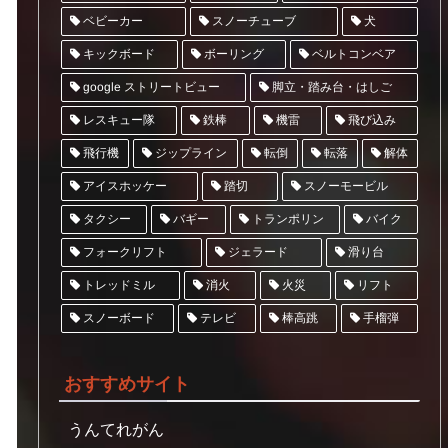
スノーチューブ
ベビーカー
犬
ベルトコンベア
キックボード
ボーリング
google ストリートビュー
脚立・踏み台・はしご
レスキュー隊
飛び込み
鉄棒
機雷
ジップライン
飛行機
転倒
転落
解体
アイスホッケー
スノーモービル
踏切
トランポリン
タクシー
バギー
バイク
フォークリフト
ジェラード
滑り台
トレッドミル
リフト
消火
火災
スノーボード
テレビ
棒高跳
手榴弾
おすすめサイト
うんてれがん