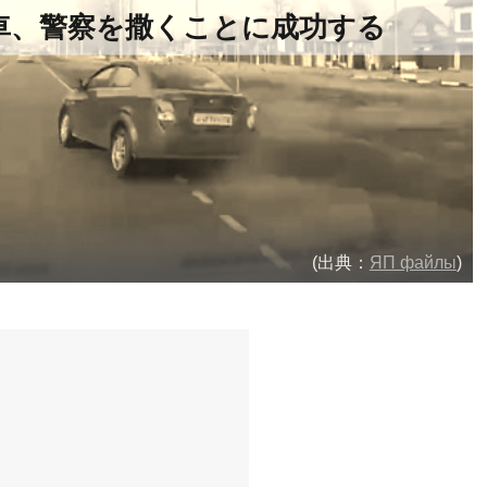
車、警察を撒くことに成功する
(出典：
ЯП файлы
)