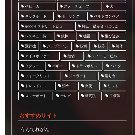
スノーチューブ
ベビーカー
犬
ベルトコンベア
キックボード
ボーリング
google ストリートビュー
脚立・踏み台・はしご
レスキュー隊
飛び込み
鉄棒
機雷
ジップライン
飛行機
転倒
転落
解体
アイスホッケー
スノーモービル
踏切
トランポリン
タクシー
バギー
バイク
フォークリフト
ジェラード
滑り台
トレッドミル
リフト
消火
火災
スノーボード
テレビ
棒高跳
手榴弾
おすすめサイト
うんてれがん