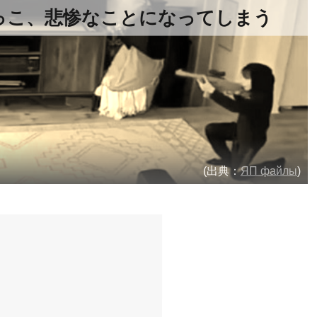
っこ、悲惨なことになってしまう
(出典：
ЯП файлы
)