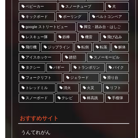
スノーチューブ
ベビーカー
犬
ベルトコンベア
キックボード
ボーリング
google ストリートビュー
脚立・踏み台・はしご
レスキュー隊
飛び込み
鉄棒
機雷
ジップライン
飛行機
転倒
転落
解体
アイスホッケー
スノーモービル
踏切
トランポリン
タクシー
バギー
バイク
フォークリフト
ジェラード
滑り台
トレッドミル
リフト
消火
火災
スノーボード
テレビ
棒高跳
手榴弾
おすすめサイト
うんてれがん