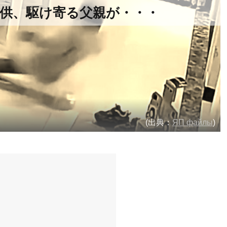
供、駆け寄る父親が・・・
(出典：
ЯП файлы
)