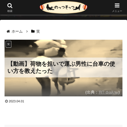
メニュー
検索
ホーム
笑
笑
【動画】荷物を担いで運ぶ男性に台車の使
い方を教えたった
(出典：
ЯП файлы
)
2023.04.01