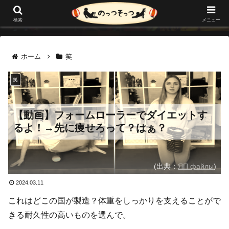
メニュー
検索
ホーム
笑
笑
【動画】フォームローラーでダイエットす
るよ！→先に痩せろって？はぁ？
(出典：
ЯП файлы
)
2024.03.11
これはどこの国が製造？体重をしっかりを支えることがで
きる耐久性の高いものを選んで。