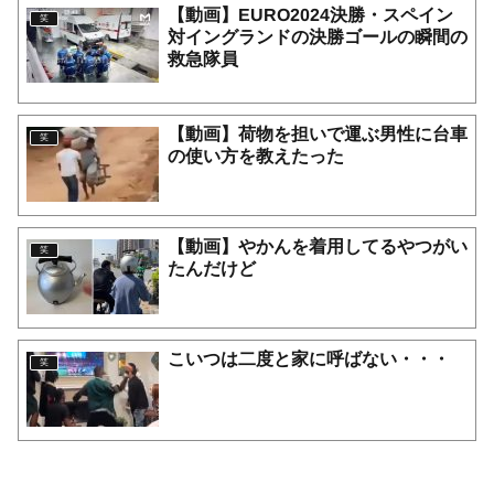
【動画】EURO2024決勝・スペイン
笑
対イングランドの決勝ゴールの瞬間の
救急隊員
【動画】荷物を担いで運ぶ男性に台車
笑
の使い方を教えたった
【動画】やかんを着用してるやつがい
笑
たんだけど
こいつは二度と家に呼ばない・・・
笑