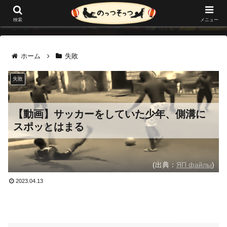
メニュー
検索
ホーム
失敗
失敗
【動画】サッカーをしていた少年、側溝に
スポッとはまる
(出典：
ЯП файлы
)
2023.04.13