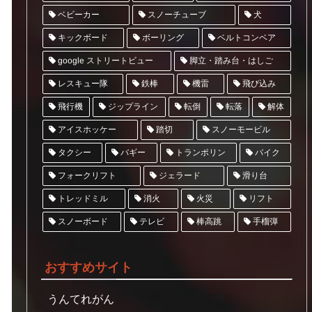
スノーチューブ
ベビーカー
犬
ベルトコンベア
キックボード
ボーリング
google ストリートビュー
脚立・踏み台・はしご
レスキュー隊
飛び込み
鉄棒
機雷
ジップライン
飛行機
転倒
転落
解体
アイスホッケー
スノーモービル
踏切
トランポリン
タクシー
バギー
バイク
フォークリフト
ジェラード
滑り台
トレッドミル
リフト
消火
火災
スノーボード
テレビ
棒高跳
手榴弾
おすすめサイト
うんてれがん