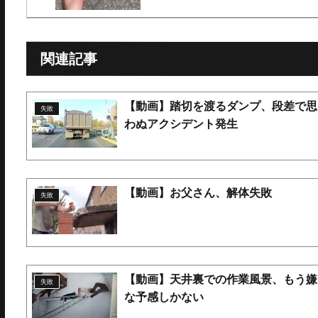
関連記事
【動画】踏切を渡るダンプ、段差で思
失敗
わぬアクシデント発生
【動画】お父さん、解体失敗
失敗
【動画】天井裏での作業風景、もう嫌
失敗
な予感しかない