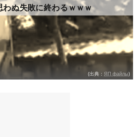
思わぬ失敗に終わるｗｗｗ
(出典：
ЯП файлы
)