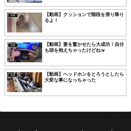
【動画】クッションで階段を滑り降り
失敗
るよ！
【動画】妻を驚かせたら大成功！自分
失敗
も頭を抱えちゃったけどねｗ
【動画】ヘッドホンをとろうとしたら
失敗
大変な事になっちゃった