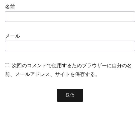
名前
メール
次回のコメントで使用するためブラウザーに自分の名
前、メールアドレス、サイトを保存する。