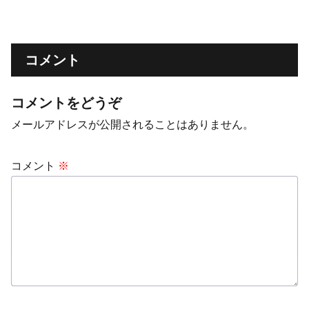
コメント
コメントをどうぞ
メールアドレスが公開されることはありません。
コメント
※