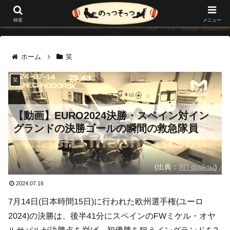
メニュー
検索
ホーム
笑
笑
【動画】EURO2024決勝・スペイン対イン
グランドの決勝ゴールの瞬間の救急隊員
(出典：
ЯП файлы
)
2024.07.16
7月14日(日本時間15日)に行われた欧州選手権(ユーロ
2024)の決勝は、後半41分にスペインのFWミケル・オヤ